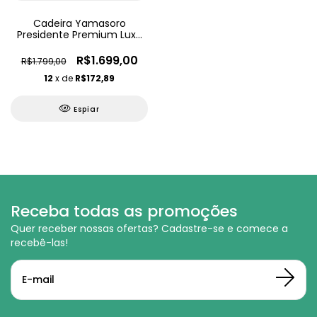
Cadeira Yamasoro
Presidente Premium Luxo
Ajustável
R$1.699,00
R$1.799,00
12
x de
R$172,89
Espiar
Receba todas as promoções
Quer receber nossas ofertas? Cadastre-se e comece a
recebê-las!