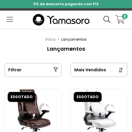
5% de desconto pagando com PIX
0
Início
>
Lançamentos
Lançamentos
Filtrar
ESGOTADO
ESGOTADO