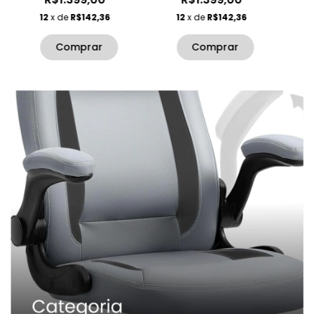
12
x de
R$142,36
12
x de
R$142,36