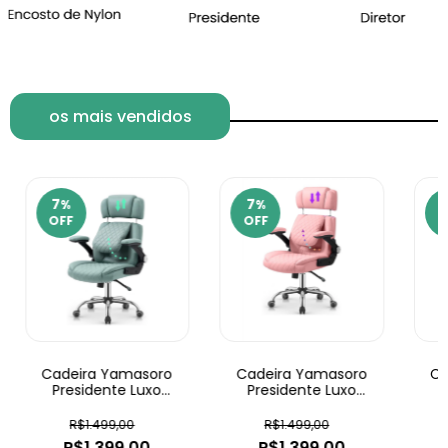
os mais vendidos
7
7
%
%
OFF
OFF
O
Cadeira Yamasoro
Cadeira Yamasoro
Ca
Presidente Luxo
Presidente Luxo
Ajustável
Ajustável
R$1.499,00
R$1.499,00
R$1.399,00
R$1.399,00