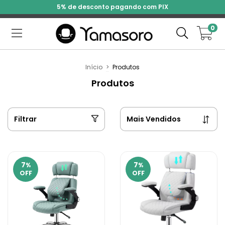
5% de desconto pagando com PIX
0
Início
>
Produtos
Produtos
Filtrar
7
7
%
%
OFF
OFF