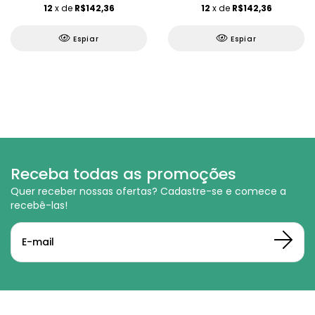
12
x de
R$142,36
12
x de
R$142,36
Espiar
Espiar
Receba todas as promoções
Quer receber nossas ofertas? Cadastre-se e comece a
recebê-las!