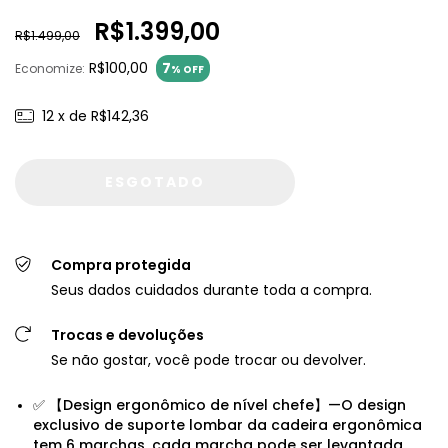
R$1.399,00
R$1.499,00
R$100,00
7
Economize:
% OFF
12
x de
R$142,36
Compra protegida
Seus dados cuidados durante toda a compra.
Trocas e devoluções
Se não gostar, você pode trocar ou devolver.
✅ 【Design ergonômico de nível chefe】—O design
exclusivo de suporte lombar da cadeira ergonômica
tem 6 marchas, cada marcha pode ser levantada