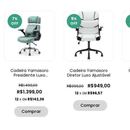
7
5
%
%
OFF
OFF
Cadeira Yamasoro
Cadeira Yamasoro
Presidente Luxo
Diretor Luxo Ajustável
Ajustável
R$949,00
R$1.499,00
R$999,00
R$1.399,00
12
x de
R$96,57
12
x de
R$142,36