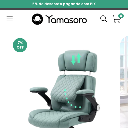
5% de desconto pagando com PIX
0
7
%
OFF