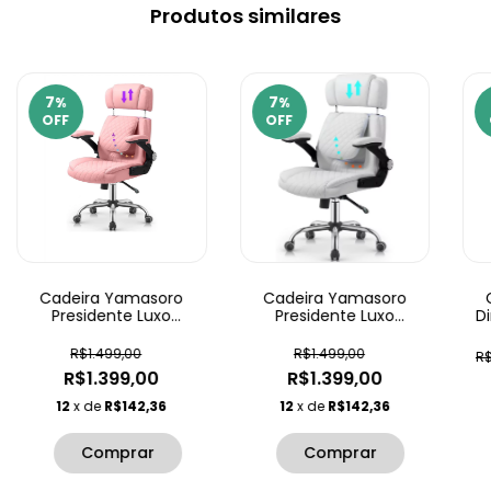
Produtos similares
7
7
%
%
OFF
OFF
Cadeira Yamasoro
Cadeira Yamasoro
Presidente Luxo
Presidente Luxo
D
Ajustável
Ajustável
R$1.499,00
R$1.499,00
R
R$1.399,00
R$1.399,00
12
x de
R$142,36
12
x de
R$142,36