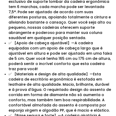
exclusivo de suporte lombar da cadeira ergonômica
tem 6 marchas, cada marcha pode ser levantada
7,5°. Pode ser ajustado de acordo com suas
diferentes posturas, apoiando totalmente a cintura e
aliviando bastante o cansaço. Quer você seja alto ou
pequeno, nossas cadeiras oferecem suporte
abrangente e poderoso para manter sua coluna
saudável em qualquer posição sentada.
✅ 【Apoio de cabeça ajustável】—A cadeira
equipadas com um apoio de cabeça largo que é
ajustável em altura e pode ser ajustado em uma faixa
de 5 cm. Quer você tenha 165 cm ou 175 cm de altura,
poderá sentir o incrível conforto que esta cadeira
traz para você!
✅ 【Materiais e design de alta qualidade】—Esta
cadeira de escritório ergonômica é estofada em
leathaire de alta qualidade. Macio, brilhante, durável
e à prova d'água. O requintado design do assento de
corrida em forma de diamante não só aumenta o
conforto, mas também tem boa respirabilidade. A
confortável almofada do assento é composta por
esponja virgem e algodão PP, que é macio e elástico.
✅ 【Base segura e forte】—A cadeira giratória é