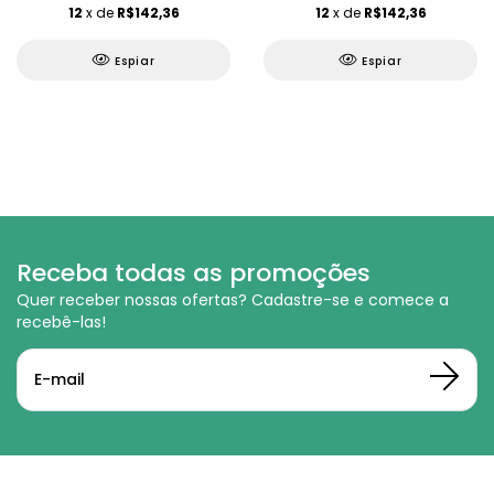
12
x de
R$142,36
12
x de
R$142,36
Espiar
Espiar
Receba todas as promoções
Quer receber nossas ofertas? Cadastre-se e comece a
recebê-las!