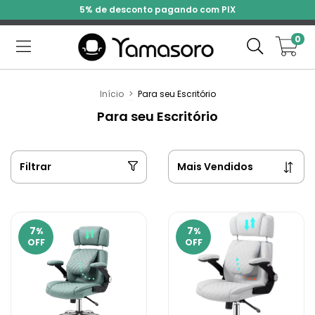
5% de desconto pagando com PIX
0
Início
>
Para seu Escritório
Para seu Escritório
Filtrar
7
7
%
%
OFF
OFF